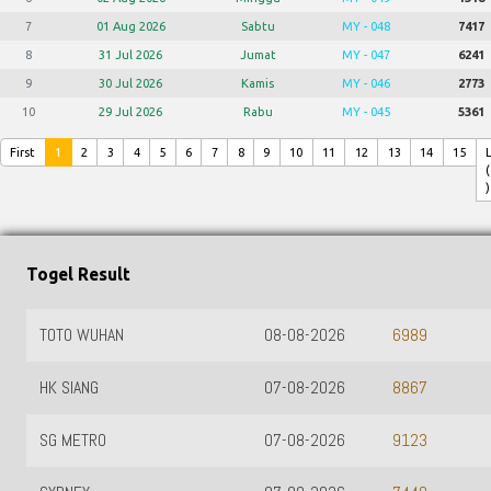
7
01 Aug 2026
Sabtu
MY - 048
7417
8
31 Jul 2026
Jumat
MY - 047
6241
9
30 Jul 2026
Kamis
MY - 046
2773
10
29 Jul 2026
Rabu
MY - 045
5361
First
1
2
3
4
5
6
7
8
9
10
11
12
13
14
15
(
)
Togel Result
TOTO WUHAN
08-08-2026
6989
HK SIANG
07-08-2026
8867
SG METRO
07-08-2026
9123