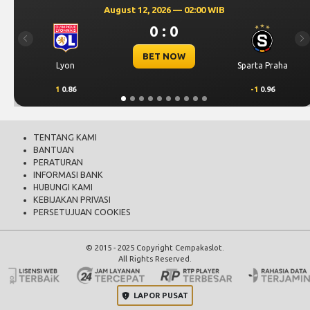
August 12, 2026 — 02:00 WIB
0 : 0
Previous
Ne
BET NOW
Lyon
Sparta Praha
1
0.86
-1
0.96
TENTANG KAMI
BANTUAN
PERATURAN
INFORMASI BANK
HUBUNGI KAMI
KEBIJAKAN PRIVASI
PERSETUJUAN COOKIES
© 2015 - 2025 Copyright Cempakaslot.
All Rights Reserved.
LAPOR PUSAT