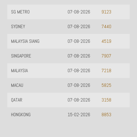
SG METRO
07-08-2026
9123
SYDNEY
07-08-2026
7440
MALAYSIA SIANG
07-08-2026
4519
SINGAPORE
07-08-2026
7907
MALAYSIA
07-08-2026
7218
MACAU
07-08-2026
5825
QATAR
07-08-2026
3158
HONGKONG
15-02-2026
8853