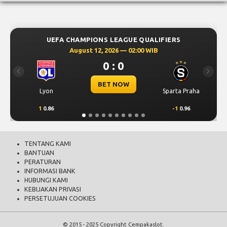
UEFA CHAMPIONS LEAGUE QUALIFIERS
August 12, 2026 — 02:00 WIB
0 : 0
Previous
Next
BET NOW
Lyon
Sparta Praha
1
0.86
-1
0.96
TENTANG KAMI
BANTUAN
PERATURAN
INFORMASI BANK
HUBUNGI KAMI
KEBIJAKAN PRIVASI
PERSETUJUAN COOKIES
© 2015 - 2025 Copyright Cempakaslot.